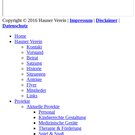
Copyright © 2016 Hauner Verein |
Impressum
|
Disclaimer
|
Datenschutz
Home
Hauner Verein
Kontakt
Vorstand
Beirat
Satzung
Historie
Sitzungen
Anträge
Flyer
Mitglieder
Links
Projekte
Aktuelle Projekte
Personal
Kindgerechte Gestaltung
Medizinische Geräte
Therapie & Förderung
Spiel & Spaß