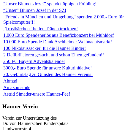
“Unser Blumen-Jozef” spendet üppigen Frühling!
“Unser” Blumen-Jozef in der SZ!
„Friends in München und Umgebung“ spenden 2.000,- Euro für
Spielcomputer!!!
„Trostbärchen“ helfen Tränen trocknen!
1.000 Euro Spendenerlös aus Benefizkonzert bei Mühldorf
10.000 Euro Spende Dank Aschheimer Weihnachtsmarkt!
100 Nikolaussackerl für die Hauner Kinder!
2 Defibrillatoren gesucht und schon Einen gefunden!!
250 FC Bayern Adventskalender
3000,- Euro Spende für unsere Kulturinitiative!
70. Geburtstag zu Gunsten des Hauner Vereins!
Ahmad
Amazon smile
Astrid Simader-unsere Hauner-Fee!
Hauner Verein
Verein zur Unterstützung des
Dr. von Haunerschen Kinderspitals
Lindwurmstr. 4