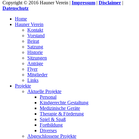
Copyright © 2016 Hauner Verein |
Impressum
|
Disclaimer
|
Datenschutz
Home
Hauner Verein
Kontakt
Vorstand
Beirat
Satzung
Historie
Sitzungen
Anträge
Flyer
Mitglieder
Links
Projekte
Aktuelle Projekte
Personal
Kindgerechte Gestaltung
Medizinische Geräte
Therapie & Förderung
Spiel & Spaß
Fortbildung
Diverses
Abgeschlossene Projekte