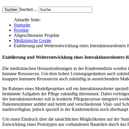
Suchen ...
Aktuelle Seite:
Startseite
Projekte
Abgeschlossene Projekte
Medizinische Geräte
Etablierung und Weiterentwicklung eines Interaktionsroboters f
Etablierung und Weiterentwicklung eines Interaktionsroboters f
Die medizinischen Herausforderungen in der Kindermedizin werden in
humane Ressourcen. Um dem hohen Leistungsgedanken auch zukünftig g
knappen humanen Ressourcen auch zukünftig in ausreichendem Maße d
Im Rahmen eines Modellprojektes soll ein lnteraktionsroboter speziell
bestimmte Aufgaben der Pflege zukünftig übernimmt. Dabei verfolgen w
der lnteraktionsroboter soll in konkrete Pflegeprozesse integriert w
Patientenzimmer anfährt und betritt und verschiedenste Vital- und Sc
marktverfügbar, jedoch speziell in der Kindermedizin noch überhaupt n
Um einen Eindruck über die tatsächlichen Möglichkeiten auf der Stat
Entwicklung eines Prototypen aus vorhandenen Bauteilen durch das Fr