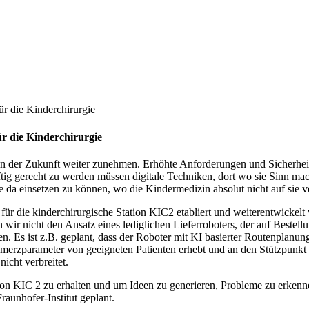
ür die Kinderchirurgie
ür die Kinderchirurgie
 der Zukunft weiter zunehmen. Erhöhte Anforderungen und Sicherheits
erecht zu werden müssen digitale Techniken, dort wo sie Sinn machen
a einsetzen zu können, wo die Kindermedizin absolut nicht auf sie v
 für die kinderchirurgische Station KIC2 etabliert und weiterentwickelt
ir nicht den Ansatz eines lediglichen Lieferroboters, der auf Bestell
erden. Es ist z.B. geplant, dass der Roboter mit KI basierter Routenpla
hmerzparameter von geeigneten Patienten erhebt und an den Stützpunkt 
icht verbreitet.
ion KIC 2 zu erhalten und um Ideen zu generieren, Probleme zu erkenne
aunhofer-Institut geplant.