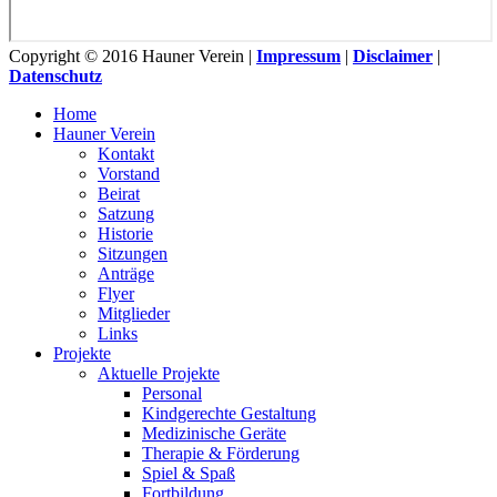
Copyright © 2016 Hauner Verein |
Impressum
|
Disclaimer
|
Datenschutz
Home
Hauner Verein
Kontakt
Vorstand
Beirat
Satzung
Historie
Sitzungen
Anträge
Flyer
Mitglieder
Links
Projekte
Aktuelle Projekte
Personal
Kindgerechte Gestaltung
Medizinische Geräte
Therapie & Förderung
Spiel & Spaß
Fortbildung