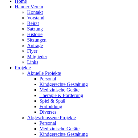
Home
Hauner Verein
Kontakt
Vorstand
Beirat
Satzung
Historie
Sitzungen
Anträge
Flyer
Mitglieder
Links
Projekte
Aktuelle Projekte
Personal
Kindgerechte Gestaltung
Medizinische Geräte
Therapie & Förderung
Spiel & Spaß
Fortbildung
Diverses
Abgeschlossene Projekte
Personal
Medizinische Geräte
Kindgerechte Gestaltung