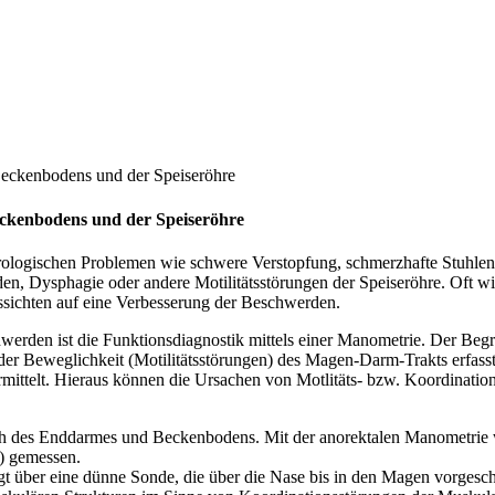
eckenbodens und der Speiseröhre
ckenbodens und der Speiseröhre
rologischen Problemen wie schwere Verstopfung, schmerzhafte Stuhlent
 Dysphagie oder andere Motilitätsstörungen der Speiseröhre. Oft wird 
ussichten auf eine Verbesserung der Beschwerden.
hwerden ist die Funktionsdiagnostik mittels einer Manometrie. Der Be
 Beweglichkeit (Motilitätsstörungen) des Magen-Darm-Trakts erfasst.
mittelt. Hieraus können die Ursachen von Motlitäts- bzw. Koordinatio
h des Enddarmes und Beckenbodens. Mit der anorektalen Manometrie w
) gemessen.
 über eine dünne Sonde, die über die Nase bis in den Magen vorgesch