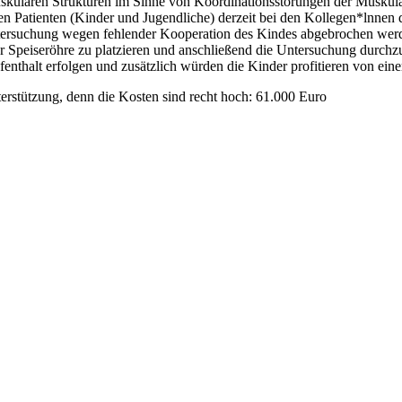
ulären Strukturen im Sinne von Koordinations­störungen der Muskulat
en Patienten (Kinder und Jugendliche) derzeit bei den Kollegen*lnne
ersuchung wegen fehlender Kooperation des Kindes abgebrochen werde
Speiseröhre zu platzieren und anschließend die Untersuchung durchzu
fenthalt erfolgen und zusätzlich würden die Kinder profitieren von ei
terstützung, denn die Kosten sind recht hoch: 61.000 Euro