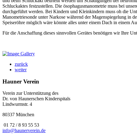
und beim Schluckakt beurteilt werden um Schädigungen der neuromusk
Schluckaktes festzustellen. Die ösophagusmanometrie muss bei unser
durchgeführt werden. Bei Kindern und Kleinkindern muss oh die Unt
Manometriesonde unter Narkose während der Magenspiegelung in der 
Speiseröhre möglich wäre könnte alles unter einem Dach in einem Au
Für die Anschaffung dieses sinnvollen Gerätes benötigen wir Ihre Un
zurück
weiter
Hauner Verein
Verein zur Unterstützung des
Dr. von Haunerschen Kinderspitals
Lindwurmstr. 4
80337 München
01 72 / 8 93 55 53
info@haunerverein.de