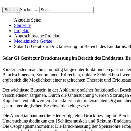
Suchen ...
Aktuelle Seite:
Startseite
Projekte
Abgeschlossene Projekte
Medizinische Geräte
Solar GI Gerät zur Druckmessung im Bereich des Enddarms, B
Solar GI Gerät zur Druckmessung im Bereich des Enddarms, Be
Kinder leiden manchmal unnötig lange unter funktionellen gastroente
Bauchschmerzen, Sod­brennen, Erbrechen, unklare Schluckbeschwerden,
ergibt sich die Möglichkeit einer regelrechten Therapie und Erfolgsa
Der wichtigste Baustein in der Abklärung solcher funktionellen Besc
verschiedenen Organen. Durch die Untersuchung werden Störungen der
Kapillaren enthält werden Druckkurven der untersuchten Organe über
gastroentero­logischen Beschwerden eingesetzt:
Die Anorektalmanometrie: Hier erfolgt eine Druckmessung im Bereic
Untersuchungsbedingungen {Schliessmuskel) und Rektum (Enddarm
Die Ösophagusmanometrie: Die Druckmessung der Speise­röhre erfolgt