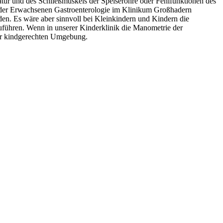
ur und des Schließmuskels der Speise­röhre oder Fehlfunktionen des
n der Erwachsenen Gastroenterologie im Klinikum Großhadern
n. Es wäre aber sinnvoll bei Kleinkindern und Kindern die
führen. Wenn in unserer Kinderklinik die Manometrie der
ner kindgerechten Umgebung.